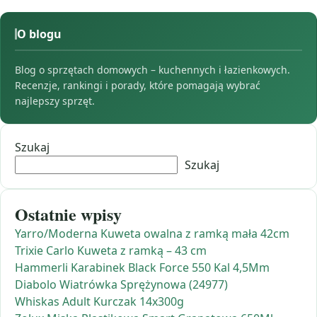
O blogu
Blog o sprzętach domowych – kuchennych i łazienkowych.
Recenzje, rankingi i porady, które pomagają wybrać
najlepszy sprzęt.
Szukaj
Szukaj
Ostatnie wpisy
Yarro/Moderna Kuweta owalna z ramką mała 42cm
Trixie Carlo Kuweta z ramką – 43 cm
Hammerli Karabinek Black Force 550 Kal 4,5Mm
Diabolo Wiatrówka Sprężynowa (24977)
Whiskas Adult Kurczak 14x300g