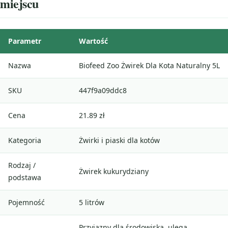
miejscu
Parametr
Wartość
Nazwa
Biofeed Zoo Żwirek Dla Kota Naturalny 5L
SKU
447f9a09ddc8
Cena
21.89 zł
Kategoria
Żwirki i piaski dla kotów
Rodzaj /
Żwirek kukurydziany
podstawa
Pojemność
5 litrów
Przyjazny dla środowiska, ulega