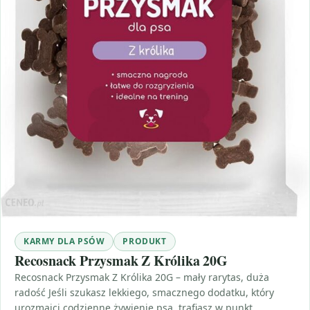
KARMY DLA PSÓW
PRODUKT
Recosnack Przysmak Z Królika 20G
Recosnack Przysmak Z Królika 20G – mały rarytas, duża
radość Jeśli szukasz lekkiego, smacznego dodatku, który
urozmaici codzienne żywienie psa, trafiasz w punkt.