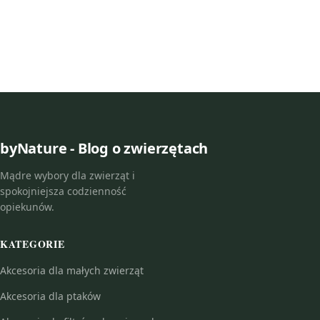
byNature - Blog o zwierzętach
Mądre wybory dla zwierząt i
spokojniejsza codzienność
opiekunów.
KATEGORIE
Akcesoria dla małych zwierząt
Akcesoria dla ptaków