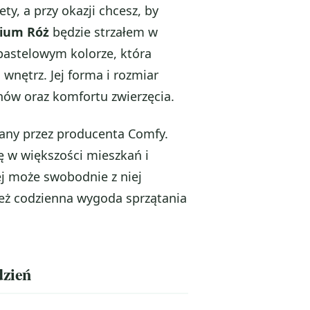
ty, a przy okazji chcesz, by
ium Róż
będzie strzałem w
astelowym kolorze, która
 wnętrz. Jej forma i rozmiar
ów oraz komfortu zwierzęcia.
wany przez producenta Comfy.
 w większości mieszkań i
ej może swobodnie z niej
 też codzienna wygoda sprzątania
dzień