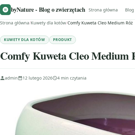
byNature - Blog o zwierzętach
Strona główna
Blog
Strona główna
/
Kuwety dla kotów
/
Comfy Kuweta Cleo Medium Róż
KUWETY DLA KOTÓW
PRODUKT
Comfy Kuweta Cleo Medium 
admin
12 lutego 2026
4 min czytania