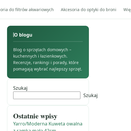
oria do filtrów akwariowych
Akcesoria do optyki do broni
Wię
O blogu
Blog o sprzętach domowych –
kuchennych i łazienkowych.
Recenzje, rankingi i porady, które
pomagają wybrać najlepszy sprzęt.
Szukaj
Szukaj
Ostatnie wpisy
Yarro/Moderna Kuweta owalna
z ramką mała 42cm