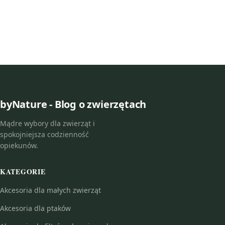
byNature - Blog o zwierzętach
Mądre wybory dla zwierząt i
spokojniejsza codzienność
opiekunów.
KATEGORIE
Akcesoria dla małych zwierząt
Akcesoria dla ptaków