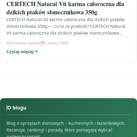
CERTECH Natural Vit karma całoroczna dla
dzikich ptaków słonecznikowa 350g
CERTECH Natural Vit karma całoroczna dla dzikich ptaków
słonecznikowa 350g — co to za produkt? CERTECH Natural
Vit karma całoroczna dla dzikich ptaków słonecznikowa…
4 minuty czytania
1 marca 2026
Czytaj więcej
O blogu
Blog o sprzętach domowych – kuchennych i łazienkowych.
Recenzje, rankingi i porady, które pomagają wybrać
najlepszy sprzęt.