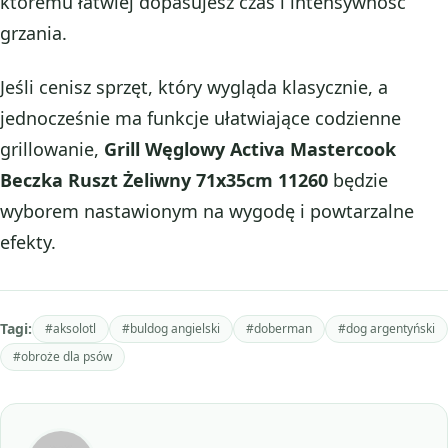
któremu łatwiej dopasujesz czas i intensywność
grzania.
Jeśli cenisz sprzęt, który wygląda klasycznie, a
jednocześnie ma funkcje ułatwiające codzienne
grillowanie,
Grill Węglowy Activa Mastercook
Beczka Ruszt Żeliwny 71x35cm 11260
będzie
wyborem nastawionym na wygodę i powtarzalne
efekty.
Tagi:
#aksolotl
#buldog angielski
#doberman
#dog argentyński
#obroże dla psów