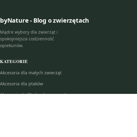
byNature - Blog o zwierzętach
Mądre wybory dla zwierząt i
spokojniejsza codzienność
opiekunów.
KATEGORIE
Akcesoria dla małych zwierząt
Akcesoria dla ptaków
Akcesoria do filtrów akwariowych
Akcesoria do optyki do broni
Akcesoria do sadzenia i pielęgnacji roślin
Akcesoria do samoobrony