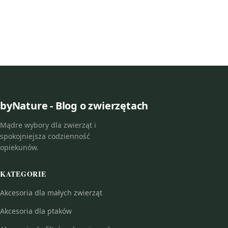
byNature - Blog o zwierzętach
Mądre wybory dla zwierząt i
spokojniejsza codzienność
opiekunów.
KATEGORIE
Akcesoria dla małych zwierząt
Akcesoria dla ptaków