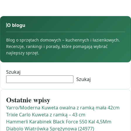
O blogu
Blog o sprzętach domowych – kuchennych i łazienkowych.
Recenzje, rankingi i porady, które pomagają wybrać
najlepszy sprzęt.
Szukaj
Szukaj
Ostatnie wpisy
Yarro/Moderna Kuweta owalna z ramką mała 42cm
Trixie Carlo Kuweta z ramką – 43 cm
Hammerli Karabinek Black Force 550 Kal 4,5Mm
Diabolo Wiatrówka Sprężynowa (24977)