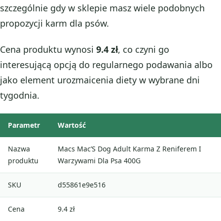
szczególnie gdy w sklepie masz wiele podobnych
propozycji karm dla psów.
Cena produktu wynosi
9.4 zł
, co czyni go
interesującą opcją do regularnego podawania albo
jako element urozmaicenia diety w wybrane dni
tygodnia.
Parametr
Wartość
Nazwa
Macs Mac’S Dog Adult Karma Z Reniferem I
produktu
Warzywami Dla Psa 400G
SKU
d55861e9e516
Cena
9.4 zł