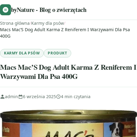
byNature - Blog o zwierzętach
Strona główna
/
Karmy dla psów
/
Macs Mac’S Dog Adult Karma Z Reniferem I Warzywami Dla Psa
400G
KARMY DLA PSÓW
PRODUKT
Macs Mac’S Dog Adult Karma Z Reniferem I
Warzywami Dla Psa 400G
admin
6 września 2025
4 min czytania