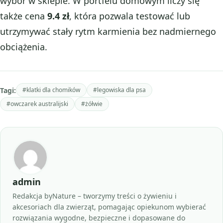
wybór w sklepie. W portfelu domowym liczy się
także cena
9.4 zł
, która pozwala testować lub
utrzymywać stały rytm karmienia bez nadmiernego
obciążenia.
Tagi:
#klatki dla chomików
#legowiska dla psa
#owczarek australijski
#żółwie
admin
Redakcja byNature – tworzymy treści o żywieniu i
akcesoriach dla zwierząt, pomagając opiekunom wybierać
rozwiązania wygodne, bezpieczne i dopasowane do