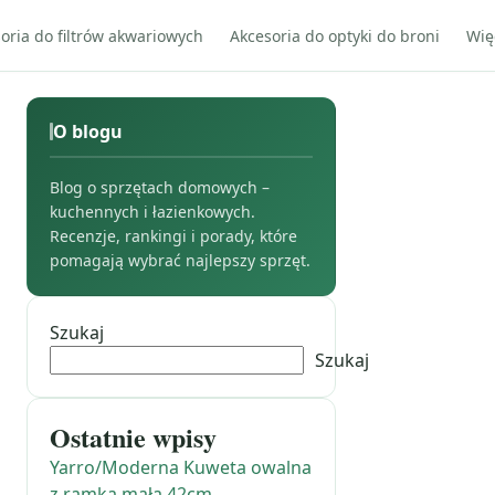
oria do filtrów akwariowych
Akcesoria do optyki do broni
Wię
O blogu
Blog o sprzętach domowych –
kuchennych i łazienkowych.
Recenzje, rankingi i porady, które
pomagają wybrać najlepszy sprzęt.
Szukaj
Szukaj
Ostatnie wpisy
Yarro/Moderna Kuweta owalna
z ramką mała 42cm