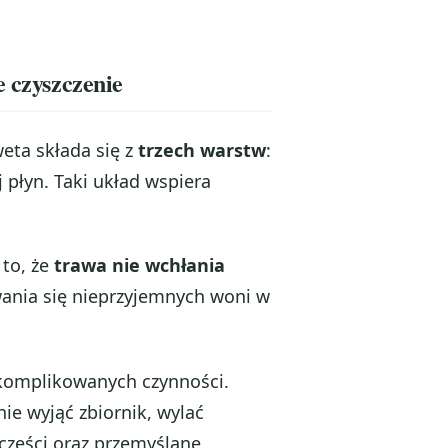
e czyszczenie
eta składa się z
trzech warstw
:
j płyn. Taki układ wspiera
 to, że
trawa nie wchłania
wania się nieprzyjemnych woni w
 skomplikowanych czynności.
ie wyjąć zbiornik, wylać
części oraz przemyślane