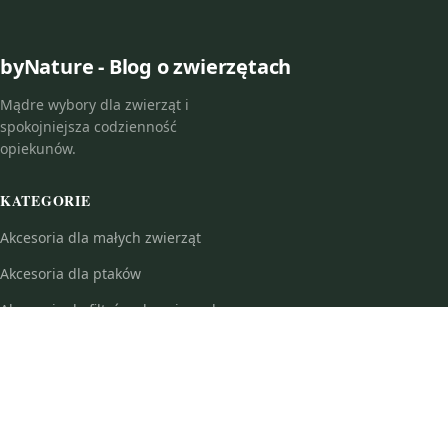
byNature - Blog o zwierzętach
Mądre wybory dla zwierząt i
spokojniejsza codzienność
opiekunów.
KATEGORIE
Akcesoria dla małych zwierząt
Akcesoria dla ptaków
Akcesoria do filtrów akwariowych
Akcesoria do optyki do broni
Akcesoria do sadzenia i pielęgnacji roślin
Akcesoria do samoobrony