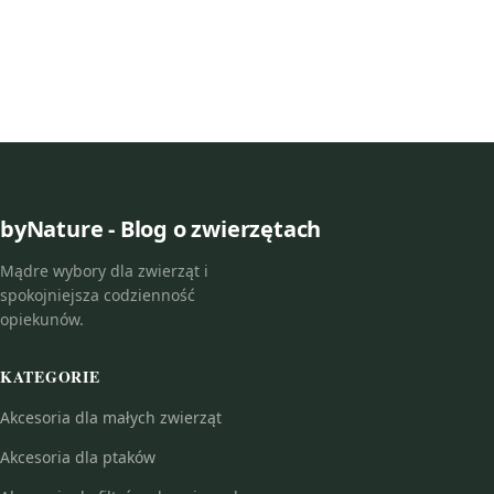
byNature - Blog o zwierzętach
Mądre wybory dla zwierząt i
spokojniejsza codzienność
opiekunów.
KATEGORIE
Akcesoria dla małych zwierząt
Akcesoria dla ptaków