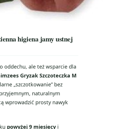
enna higiena jamy ustnej
o oddechu, ale też wsparcie dla
imzees Gryzak Szczoteczka M
larne „szczotkowanie” bez
i przyjemnym, naturalnym
hcą wprowadzić prosty nawyk
eku
powyżej 9 miesięcy
i