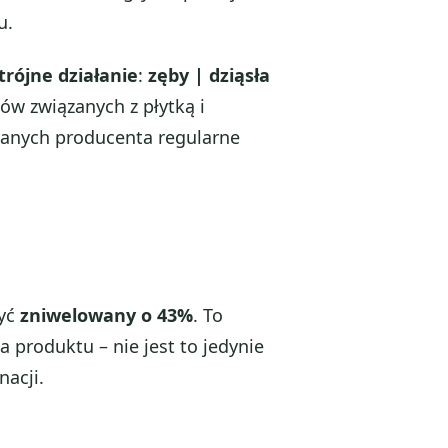
u.
rójne działanie
:
zęby | dziąsła
w związanych z płytką i
anych producenta regularne
być
zniwelowany o 43%
. To
a produktu – nie jest to jedynie
nacji.