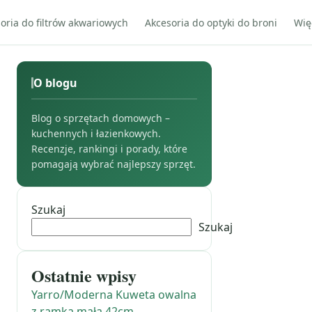
oria do filtrów akwariowych
Akcesoria do optyki do broni
Wię
O blogu
Blog o sprzętach domowych –
kuchennych i łazienkowych.
Recenzje, rankingi i porady, które
pomagają wybrać najlepszy sprzęt.
Szukaj
Szukaj
Ostatnie wpisy
Yarro/Moderna Kuweta owalna
z ramką mała 42cm