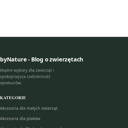
byNature - Blog o zwierzętach
Mądre wybory dla zwierząt i
spokojniejsza codzienność
opiekunów.
KATEGORIE
Akcesoria dla małych zwierząt
Akcesoria dla ptaków