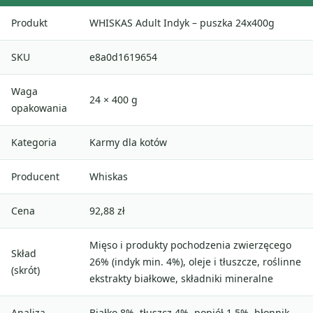
Produkt
WHISKAS Adult Indyk – puszka 24x400g
SKU
e8a0d1619654
Waga
24 × 400 g
opakowania
Kategoria
Karmy dla kotów
Producent
Whiskas
Cena
92,88 zł
Mięso i produkty pochodzenia zwierzęcego
Skład
26% (indyk min. 4%), oleje i tłuszcze, roślinne
(skrót)
ekstrakty białkowe, składniki mineralne
Analiza
Białko 8%, tłuszcz 4%, popiół 1,5%, błonnik