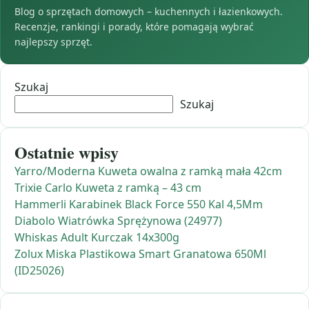
Blog o sprzętach domowych – kuchennych i łazienkowych.
Recenzje, rankingi i porady, które pomagają wybrać
najlepszy sprzęt.
Szukaj
Szukaj
Ostatnie wpisy
Yarro/Moderna Kuweta owalna z ramką mała 42cm
Trixie Carlo Kuweta z ramką – 43 cm
Hammerli Karabinek Black Force 550 Kal 4,5Mm
Diabolo Wiatrówka Sprężynowa (24977)
Whiskas Adult Kurczak 14x300g
Zolux Miska Plastikowa Smart Granatowa 650Ml
(ID25026)