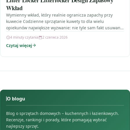
Litter Locker Litterlocker Design Zapasowy
Wkład
Wymienny wkład, który realnie ogranicza zapachy przy
kuwecie Codzienne sprzątanie kuwety to dla wielu
opiekunów największe wyzwanie: nie tyle sam fakt usuwania
nieczystości, co…
4 minuty czytania
2 czerwca 2026
Czytaj więcej
O blogu
Blog o sprzętach domowych – kuchennych i łazienkowych.
Recenzje, rankingi i porady, które pomagają wybrać
najlepszy sprzęt.