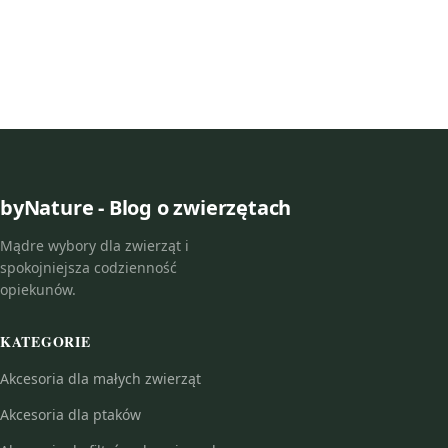
byNature - Blog o zwierzętach
Mądre wybory dla zwierząt i
spokojniejsza codzienność
opiekunów.
KATEGORIE
Akcesoria dla małych zwierząt
Akcesoria dla ptaków