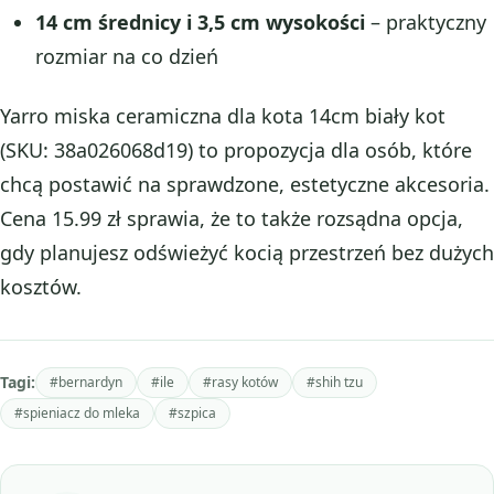
14 cm średnicy i 3,5 cm wysokości
– praktyczny
rozmiar na co dzień
Yarro miska ceramiczna dla kota 14cm biały kot
(SKU: 38a026068d19) to propozycja dla osób, które
chcą postawić na sprawdzone, estetyczne akcesoria.
Cena 15.99 zł sprawia, że to także rozsądna opcja,
gdy planujesz odświeżyć kocią przestrzeń bez dużych
kosztów.
Tagi:
#bernardyn
#ile
#rasy kotów
#shih tzu
#spieniacz do mleka
#szpica