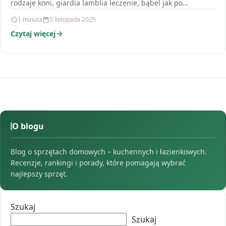
rodzaje koni, giardia lamblia leczenie, bąbel jak po
ukąszeniu komara,…
1 minuta
5 listopada 2025
Czytaj więcej
O blogu
Blog o sprzętach domowych – kuchennych i łazienkowych.
Recenzje, rankingi i porady, które pomagają wybrać
najlepszy sprzęt.
Szukaj
Szukaj