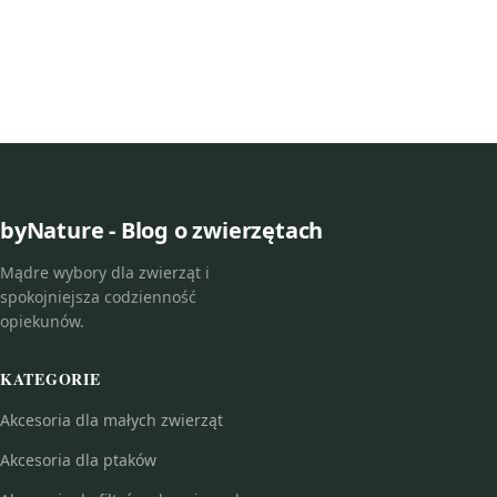
byNature - Blog o zwierzętach
Mądre wybory dla zwierząt i
spokojniejsza codzienność
opiekunów.
KATEGORIE
Akcesoria dla małych zwierząt
Akcesoria dla ptaków